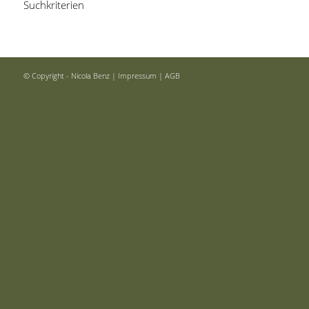
Suchkriterien
© Copyright - Nicola Benz |
Impressum
|
AGB