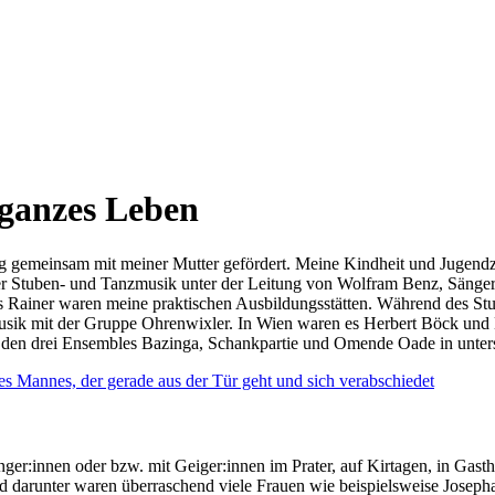
ganzes Leben
tig gemeinsam mit meiner Mutter gefördert. Meine Kindheit und Jugendz
ofser Stuben- und Tanzmusik unter der Leitung von Wolfram Benz, Sä
 Rainer waren meine praktischen Ausbildungsstätten. Während des St
sik mit der Gruppe Ohrenwixler. In Wien waren es Herbert Böck und H
 in den drei Ensembles Bazinga, Schankpartie und Omende Oade in unter
änger:innen oder bzw. mit Geiger:innen im Prater, auf Kirtagen, in Gas
Und darunter waren überraschend viele Frauen wie beispielsweise Josep