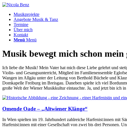
Musikprojekte
Angebote Musik & Tanz
Termine
Über mich
Kontakt
Menü
Menü
Musik bewegt mich schon mein 
Ich liebe die Musik! Mein Vater hat mich diese Liebe gelehrt und ste
Violin- und Gesangsunterricht, Mitglied im Familienensemble Egl
Wangen im Allgäu unter der Leitung von Berthold Büchele und Klaus
Domkapelle Freiburg im Breisgau. Daneben spielte ich viel Bordunmu
große Welt der Wiener Musikkultur eintauchte. Ja, und jetzt bin ich
Omende Oade –
„
Altwiener Klänge
“
In Wien spielten im 19. Jahrhundert zahlreiche Harfenist:innen mit S
Harfenist:innen mit einer Gesellschaft von zwei bis drei Personen. 