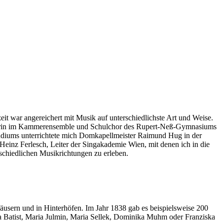
eit war angereichert mit Musik auf unterschiedlichste Art und Weise.
ngerin im Kammerensemble und Schulchor des Rupert-Neß-Gymnasiums
udiums unterrichtete mich Domkapellmeister Raimund Hug in der
einz Ferlesch, Leiter der Singakademie Wien, mit denen ich in die
schiedlichen Musikrichtungen zu erleben.
thäusern und in Hinterhöfen. Im Jahr 1838 gab es beispielsweise 200
ha Batist, Maria Julmin, Maria Sellek, Dominika Muhm oder Franziska