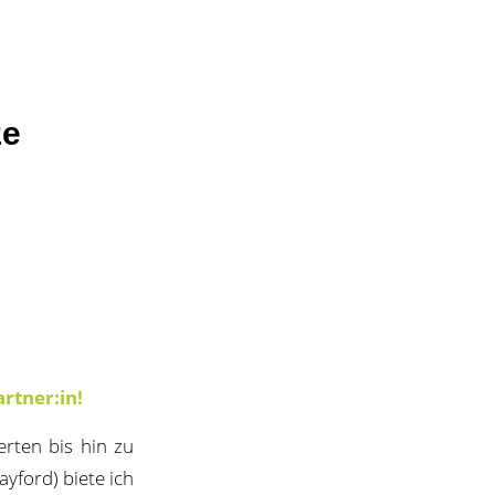
ze
rtner:in!
erten bis hin zu
ayford) biete ich