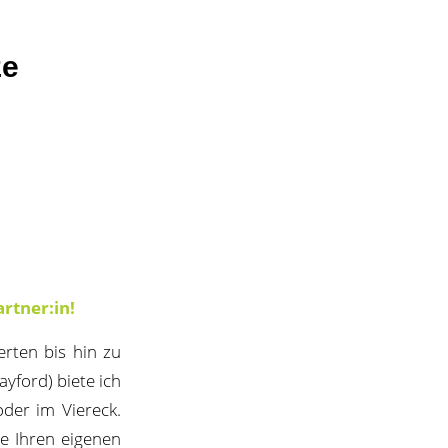
ze
rtner:in!
erten bis hin zu
ayford) biete ich
der im Viereck.
ie Ihren eigenen