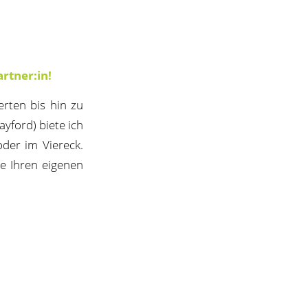
rtner:in!
erten bis hin zu
ayford) biete ich
der im Viereck.
ie Ihren eigenen