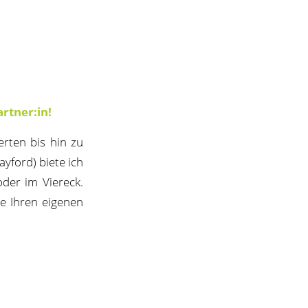
rtner:in!
erten bis hin zu
ayford) biete ich
der im Viereck.
ie Ihren eigenen