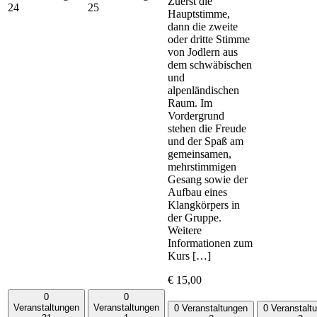
Zuerst die
24
25
Hauptstimme,
dann die zweite
oder dritte Stimme
von Jodlern aus
dem schwäbischen
und
alpenländischen
Raum. Im
Vordergrund
stehen die Freude
und der Spaß am
gemeinsamen,
mehrstimmigen
Gesang sowie der
Aufbau eines
Klangkörpers in
der Gruppe.
Weitere
Informationen zum
Kurs […]
€ 15,00
0
0
Veranstaltungen
Veranstaltungen
0 Veranstaltungen
0 Veranstalt