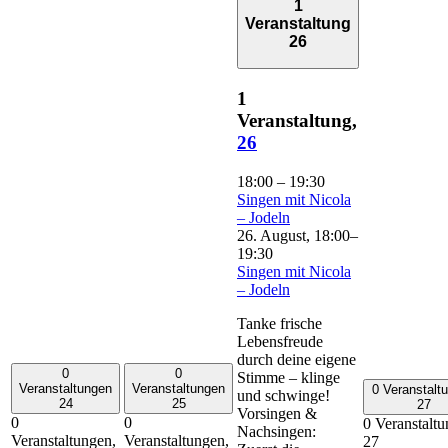
1
Veranstaltung
26
1
Veranstaltung,
26
18:00
–
19:30
Singen mit Nicola
– Jodeln
26. August, 18:00
–
19:30
Singen mit Nicola
– Jodeln
Tanke frische
Lebensfreude
durch deine eigene
0
0
Stimme – klinge
Veranstaltungen
Veranstaltungen
0 Veranstalt
und schwinge!
24
25
27
Vorsingen &
0
0
0 Veranstaltu
Nachsingen:
Veranstaltungen,
Veranstaltungen,
27