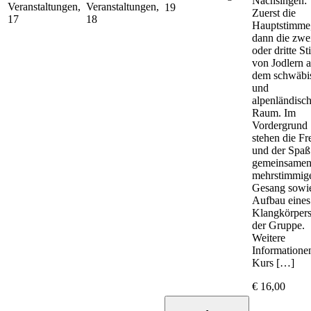
Nachsingen:
Veranstaltungen,
Veranstaltungen,
19
Zuerst die
17
18
Hauptstimme
dann die zwe
oder dritte S
von Jodlern 
dem schwäbi
und
alpenländisc
Raum. Im
Vordergrund
stehen die Fr
und der Spa
gemeinsamen
mehrstimmig
Gesang sowie
Aufbau eines
Klangkörpers
der Gruppe.
Weitere
Informatione
Kurs […]
€ 16,00