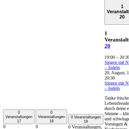
1
Veranstal
20
1
Veranstal
20
19:00
–
20:3
Singen mit N
– Jodeln
20. August, 
20:30
Singen mit N
– Jodeln
Tanke frische
Lebensfreud
durch deine 
0
0
Stimme – kli
Veranstaltungen
Veranstaltungen
0 Veranstaltungen
und schwing
17
18
19
Vorsingen &
0
0
0 Veranstaltungen,